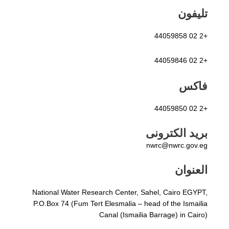
ليفون
اكس
ريد الكترونى
nwrc@nwrc.gov.
لعنوان
National Water Research Center, Sahel, Cairo EGYP
P.O.Box 74 (Fum Tert Elesmalia – head of the Ismail
Canal (Ismailia Barrage) in Cair