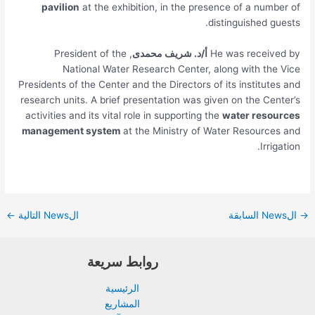
pavilion
at the exhibition, in the presence of a numb
distinguished gu
He was receiv
أ/د. شريف محمدى
, President of the
National Water Research Center, along with the
Presidents of the Center and the Directors of its institute
research units. A brief presentation was given on the Cen
activities and its vital role in supporting the
water resou
management system
at the Ministry of Water Resource
Irrig
الNews التالية
←
روابط سريعة
الرئيسية
المشاريع